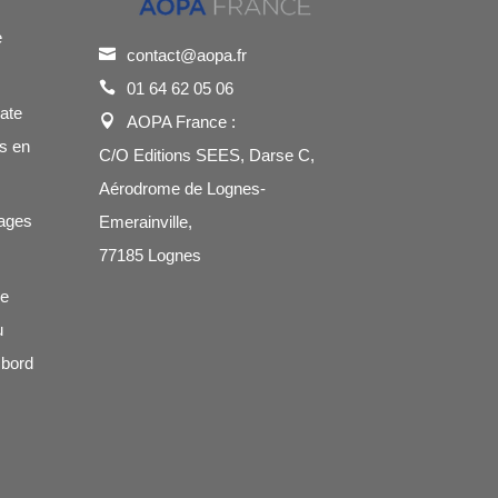
e
contact@aopa.fr
01 64 62 05 06
cate
AOPA France :
s en
C/O Editions SEES, Darse C,
Aérodrome de Lognes-
ages
Emerainville,
77185 Lognes
de
u
 bord