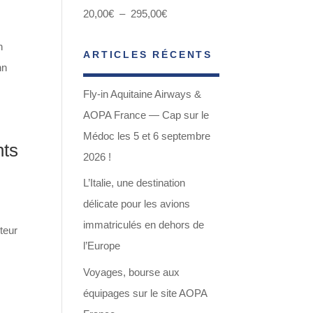
Plage
20,00
€
–
295,00
€
de
n
ARTICLES RÉCENTS
prix :
nn
20,00€
Fly-in Aquitaine Airways &
à
AOPA France — Cap sur le
295,00€
Médoc les 5 et 6 septembre
nts
2026 !
L’Italie, une destination
délicate pour les avions
immatriculés en dehors de
teur
l’Europe
Voyages, bourse aux
équipages sur le site AOPA