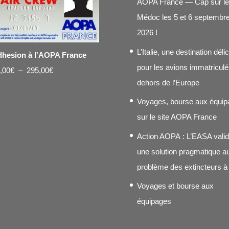
AOPA France — Cap sur le
Médoc les 5 et 6 septembr
2026 !
L’Italie, une destination déli
hesion à l'AOPA France
pour les avions immatriculé
Plage
,00
€
–
295,00
€
dehors de l’Europe
de
prix :
Voyages, bourse aux équip
20,00€
sur le site AOPA France
à
Action AOPA : L’EASA vali
295,00€
une solution pragmatique a
problème des extincteurs à
Voyages et bourse aux
équipages