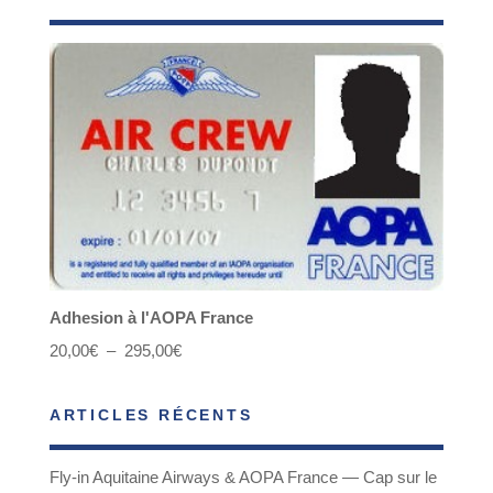
Adhesion à l'AOPA France
Plage
20,00
€
–
295,00
€
de
ARTICLES RÉCENTS
prix :
20,00€
Fly-in Aquitaine Airways & AOPA France — Cap sur le
à