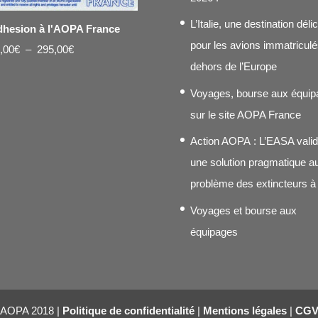
L’Italie, une destination déli
hesion à l'AOPA France
pour les avions immatriculé
Plage
,00
€
–
295,00
€
dehors de l’Europe
de
prix :
Voyages, bourse aux équip
20,00€
sur le site AOPA France
à
Action AOPA : L’EASA vali
295,00€
une solution pragmatique a
problème des extincteurs à
Voyages et bourse aux
équipages
AOPA 2018 |
Politique de confidentialité
|
Mentions légales
|
CG