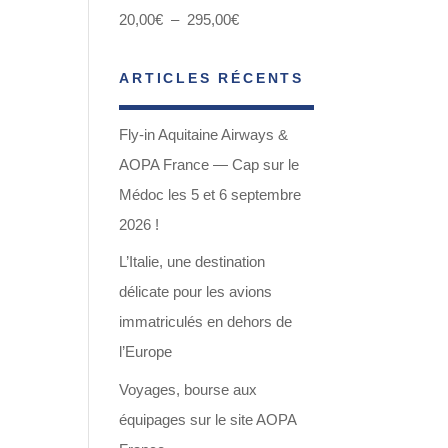
Plage
20,00
€
–
295,00
€
de
ARTICLES RÉCENTS
prix :
20,00€
Fly-in Aquitaine Airways &
à
AOPA France — Cap sur le
295,00€
Médoc les 5 et 6 septembre
2026 !
L’Italie, une destination
délicate pour les avions
immatriculés en dehors de
l’Europe
Voyages, bourse aux
équipages sur le site AOPA