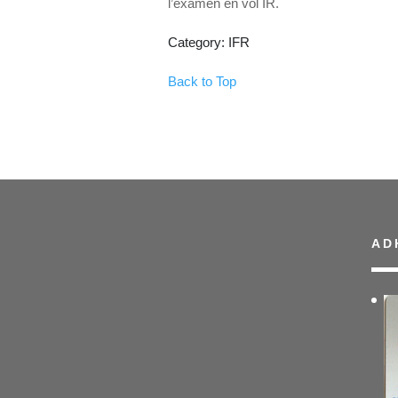
l’examen en vol IR.
Category: IFR
Back to Top
AD