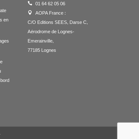
01 64 62 05 06
cate
AOPA France :
s en
C/O Editions SEES, Darse C,
Aérodrome de Lognes-
ages
Emerainville,
77185 Lognes
de
u
 bord
V