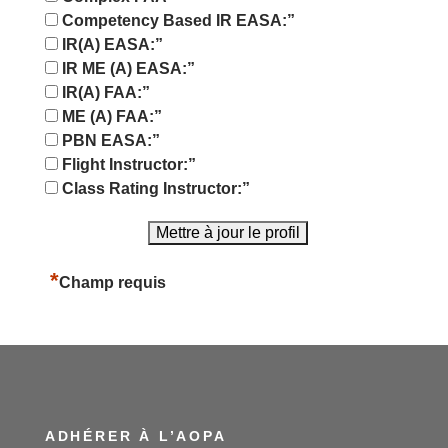
Competency Based IR EASA:”
IR(A) EASA:”
IR ME (A) EASA:”
IR(A) FAA:”
ME (A) FAA:”
PBN EASA:”
Flight Instructor:”
Class Rating Instructor:”
*
Champ requis
ADHÉRER À L’AOPA