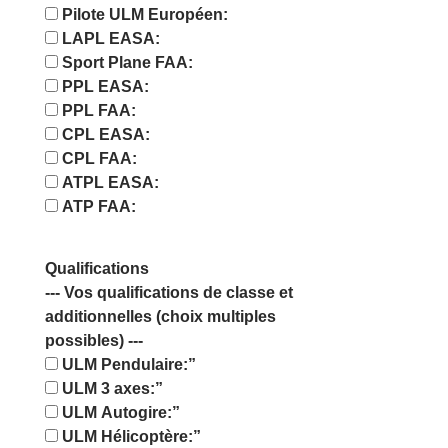
Pilote ULM Européen:
LAPL EASA:
Sport Plane FAA:
PPL EASA:
PPL FAA:
CPL EASA:
CPL FAA:
ATPL EASA:
ATP FAA:
Qualifications
--- Vos qualifications de classe et
additionnelles (choix multiples
possibles) ---
ULM Pendulaire:”
ULM 3 axes:”
ULM Autogire:”
ULM Hélicoptère:”