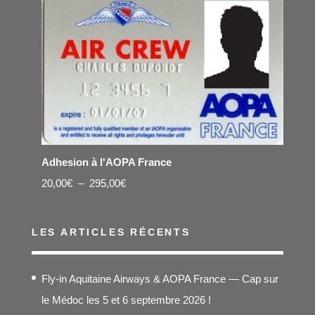
Adhesion à l'AOPA France
Plage
20,00
€
–
295,00
€
de
prix :
LES ARTICLES RÉCENTS
20,00€
à
Fly-in Aquitaine Airways & AOPA France — Cap sur
295,00€
le Médoc les 5 et 6 septembre 2026 !