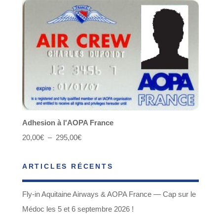
Adhesion à l'AOPA France
Plage
20,00
€
–
295,00
€
de
ARTICLES RÉCENTS
prix :
20,00€
Fly-in Aquitaine Airways & AOPA France — Cap sur le
à
Médoc les 5 et 6 septembre 2026 !
295,00€