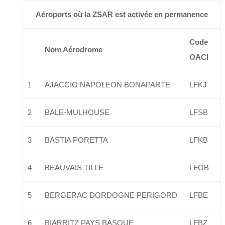
Aéroports où la ZSAR est activée en permanence
Code
Nom Aérodrome
OACI
1
AJACCIO NAPOLEON BONAPARTE
LFKJ
2
BALE-MULHOUSE
LFSB
3
BASTIA PORETTA
LFKB
4
BEAUVAIS TILLE
LFOB
5
BERGERAC DORDOGNE PERIGORD
LFBE
6
BIARRITZ PAYS BASQUE
LFBZ