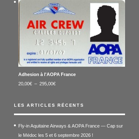
Adhesion à l'AOPA France
Plage
20,00
€
–
295,00
€
de
prix :
LES ARTICLES RÉCENTS
20,00€
à
Fly-in Aquitaine Airways & AOPA France — Cap sur
295,00€
le Médoc les 5 et 6 septembre 2026 !