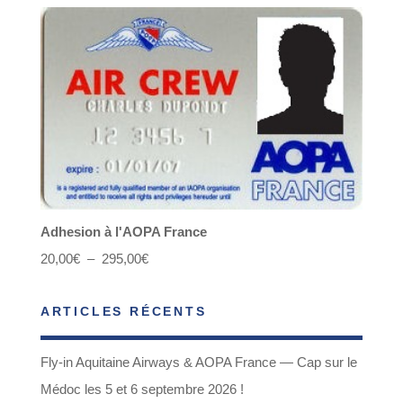
Adhesion à l'AOPA France
Plage
20,00
€
–
295,00
€
de
ARTICLES RÉCENTS
prix :
20,00€
Fly-in Aquitaine Airways & AOPA France — Cap sur le
à
Médoc les 5 et 6 septembre 2026 !
295,00€