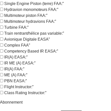
Single Engine Piston (terre) FAA:”
Hydravion monomoteurs FAA:”
Multimoteur piston FAA:”
Multimoteur hydravions FAA:”
Turbine FAA:”
Train rentrant/hélice pas variable:”
Avionique Digitale EASA”
Complex FAA”
Competency Based IR EASA:”
IR(A) EASA:”
IR ME (A) EASA:”
IR(A) FAA:”
ME (A) FAA:”
PBN EASA:”
Flight Instructor:”
Class Rating Instructor:”
Abonnement