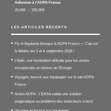
Adhesion à l'AOPA France
Plage
20,00
€
–
295,00
€
de
prix :
LES ARTICLES RÉCENTS
20,00€
à
Fly-in Aquitaine Airways & AOPA France — Cap sur
295,00€
le Médoc les 5 et 6 septembre 2026 !
L’Italie, une destination délicate pour les avions
immatriculés en dehors de l’Europe
Voyages, bourse aux équipages sur le site AOPA
France
Action AOPA : L’EASA valide une solution
pragmatique au problème des extincteurs à bord
Voyages et bourse aux équipages