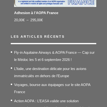
Adhesion à l'AOPA France
Plage
20,00
€
–
295,00
€
de
prix :
LES ARTICLES RÉCENTS
20,00€
à
Fly-in Aquitaine Airways & AOPA France — Cap sur
295,00€
le Médoc les 5 et 6 septembre 2026 !
L’Italie, une destination délicate pour les avions
immatriculés en dehors de l’Europe
Voyages, bourse aux équipages sur le site AOPA
France
Action AOPA : L’EASA valide une solution