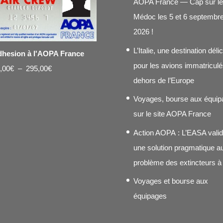
AOPA France — Cap sur le
Médoc les 5 et 6 septembr
2026 !
L’Italie, une destination déli
hesion à l'AOPA France
pour les avions immatriculé
Plage
,00
€
–
295,00
€
dehors de l’Europe
de
prix :
Voyages, bourse aux équip
20,00€
sur le site AOPA France
à
Action AOPA : L’EASA vali
295,00€
une solution pragmatique a
problème des extincteurs à
Voyages et bourse aux
équipages