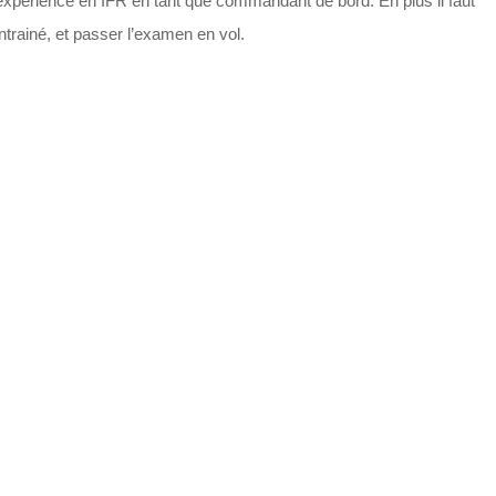
expérience en IFR en tant que commandant de bord. En plus il faut
trainé, et passer l’examen en vol.