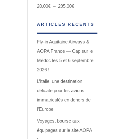
Plage
20,00
€
–
295,00
€
de
ARTICLES RÉCENTS
prix :
20,00€
Fly-in Aquitaine Airways &
à
AOPA France — Cap sur le
295,00€
Médoc les 5 et 6 septembre
2026 !
L’Italie, une destination
délicate pour les avions
immatriculés en dehors de
l’Europe
Voyages, bourse aux
équipages sur le site AOPA