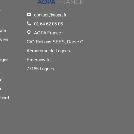
e
contact@aopa.fr
01 64 62 05 06
cate
AOPA France :
s en
C/O Editions SEES, Darse C,
Aérodrome de Lognes-
ages
Emerainville,
77185 Lognes
de
u
 bord