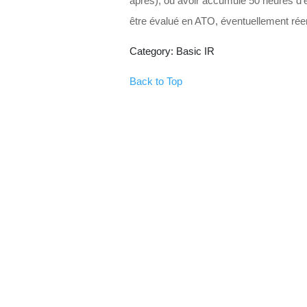
après), ou avoir accumulé 50 heures d’
être évalué en ATO, éventuellement réen
Category: Basic IR
Back to Top