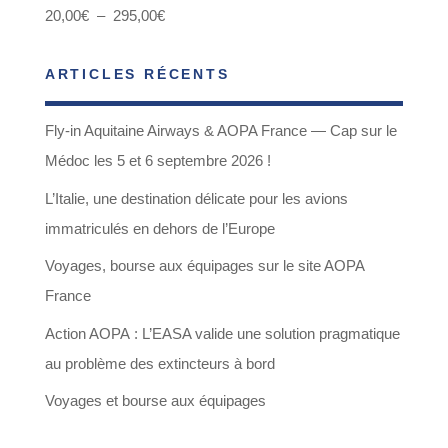
Plage
20,00
€
–
295,00
€
de
ARTICLES RÉCENTS
prix :
20,00€
Fly-in Aquitaine Airways & AOPA France — Cap sur le
à
Médoc les 5 et 6 septembre 2026 !
295,00€
L’Italie, une destination délicate pour les avions
immatriculés en dehors de l’Europe
Voyages, bourse aux équipages sur le site AOPA
France
Action AOPA : L’EASA valide une solution pragmatique
au problème des extincteurs à bord
Voyages et bourse aux équipages