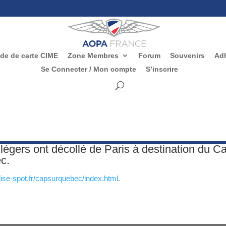
e de carte CIME
Zone Membres
Forum
Souvenirs
Adh
Se Connecter / Mon compte
S’inscrire
ns légers ont décollé de Paris à destination du 
ec.
ise-spot.fr/capsurquebec/index.html
.