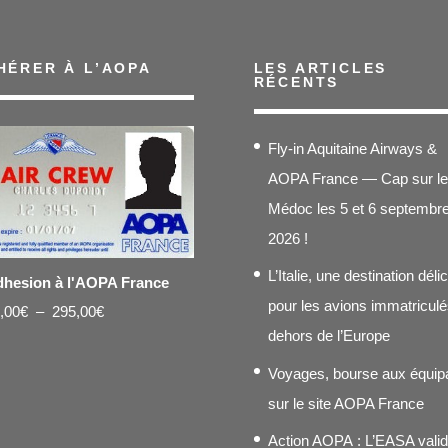
HÉRER À L’AOPA
LES ARTICLES
RÉCENTS
Fly-in Aquitaine Airways &
AOPA France — Cap sur le
Médoc les 5 et 6 septembr
2026 !
L’Italie, une destination déli
hesion à l'AOPA France
pour les avions immatriculé
Plage
,00
€
–
295,00
€
dehors de l’Europe
de
prix :
Voyages, bourse aux équip
20,00€
sur le site AOPA France
à
Action AOPA : L’EASA vali