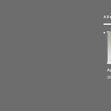
AD
Ad
20