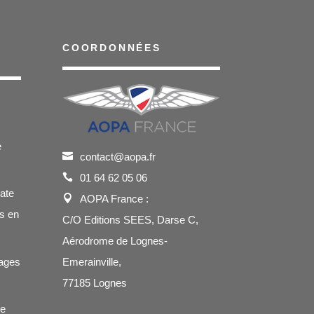
COORDONNÉES
e
contact@aopa.fr
01 64 62 05 06
cate
AOPA France :
s en
C/O Editions SEES, Darse C,
Aérodrome de Lognes-
ages
Emerainville,
77185 Lognes
de