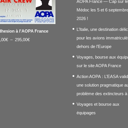
AOPA France — Cap sur le
Médoc les 5 et 6 septembr
2026 !
L’Italie, une destination déli
hesion à l'AOPA France
pour les avions immatriculé
Plage
,00
€
–
295,00
€
dehors de l’Europe
de
prix :
Voyages, bourse aux équip
20,00€
sur le site AOPA France
à
Action AOPA : L’EASA vali
295,00€
une solution pragmatique a
problème des extincteurs à
Voyages et bourse aux
équipages