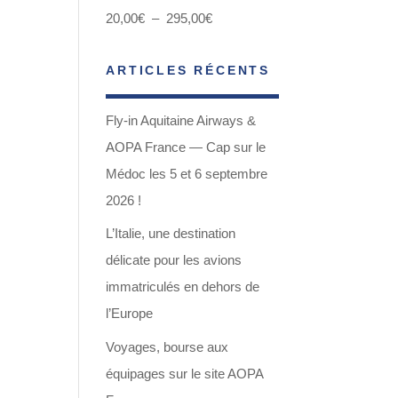
Plage
20,00
€
–
295,00
€
de
ARTICLES RÉCENTS
prix :
20,00€
Fly-in Aquitaine Airways &
à
AOPA France — Cap sur le
295,00€
Médoc les 5 et 6 septembre
2026 !
L’Italie, une destination
délicate pour les avions
immatriculés en dehors de
l’Europe
Voyages, bourse aux
équipages sur le site AOPA