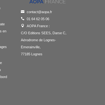
e
contact@aopa.fr
01 64 62 05 06
cate
AOPA France :
s en
C/O Editions SEES, Darse C,
Aérodrome de Lognes-
ages
Emerainville,
77185 Lognes
de
u
 bord