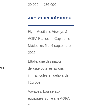
Plage
20,00
€
–
295,00
€
de
ARTICLES RÉCENTS
prix :
20,00€
Fly-in Aquitaine Airways &
à
AOPA France — Cap sur le
295,00€
Médoc les 5 et 6 septembre
2026 !
L’Italie, une destination
S
UNE
délicate pour les avions
immatriculés en dehors de
l’Europe
Voyages, bourse aux
équipages sur le site AOPA