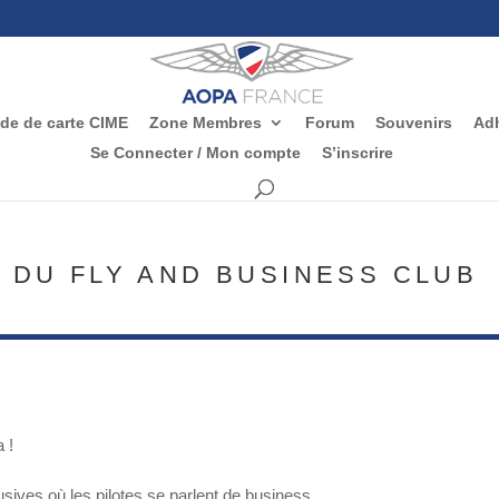
e de carte CIME
Zone Membres
Forum
Souvenirs
Adh
Se Connecter / Mon compte
S’inscrire
 DU FLY AND BUSINESS CLUB
 !
usives où les pilotes se parlent de business…