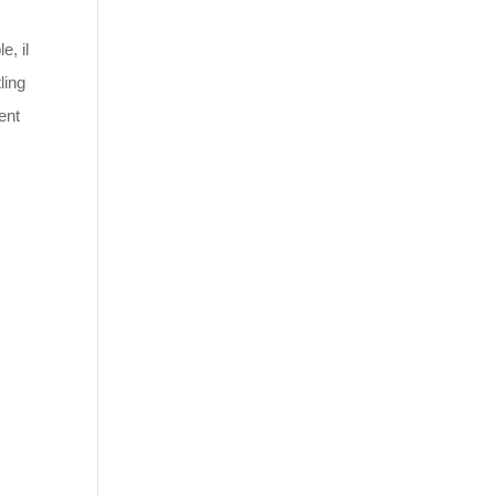
e, il
ling
ent