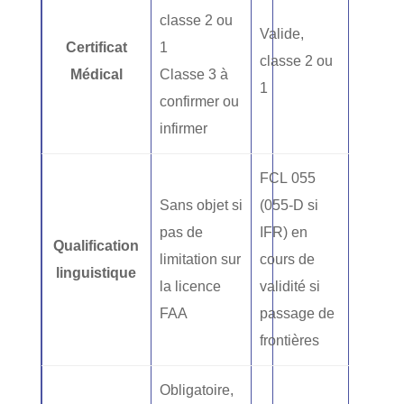
classe 2 ou
Valide,
Certificat
1
classe 2 ou
Médical
Classe 3 à
1
confirmer ou
infirmer
FCL 055
Sans objet si
(055-D si
pas de
IFR) en
Qualification
limitation sur
cours de
linguistique
la licence
validité si
FAA
passage de
frontières
Obligatoire,