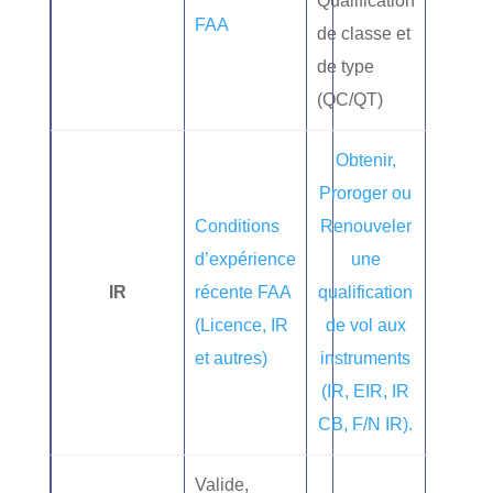
Qualification
FAA
de classe et
de type
(QC/QT)
Obtenir,
Proroger ou
Conditions
Renouveler
d’expérience
une
IR
récente FAA
qualification
(Licence, IR
de vol aux
et autres)
instruments
(IR, EIR, IR
CB, F/N IR).
Valide,