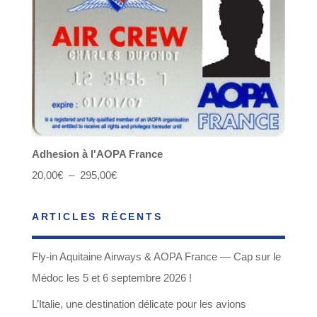
Adhesion à l'AOPA France
Plage
20,00
€
–
295,00
€
de
ARTICLES RÉCENTS
prix :
20,00€
Fly-in Aquitaine Airways & AOPA France — Cap sur le
à
Médoc les 5 et 6 septembre 2026 !
295,00€
L’Italie, une destination délicate pour les avions