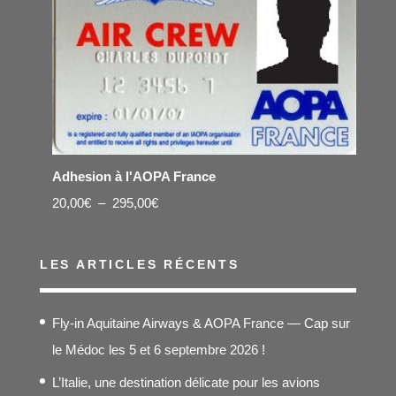
Adhesion à l'AOPA France
Plage
20,00
€
–
295,00
€
de
prix :
LES ARTICLES RÉCENTS
20,00€
à
Fly-in Aquitaine Airways & AOPA France — Cap sur
295,00€
le Médoc les 5 et 6 septembre 2026 !
L’Italie, une destination délicate pour les avions