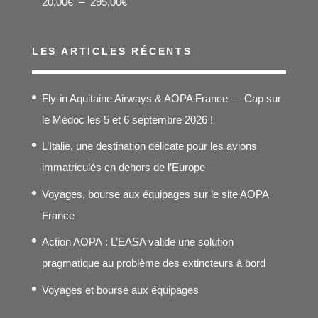
Plage
20,00
€
–
295,00
€
de
prix :
LES ARTICLES RÉCENTS
20,00€
à
Fly-in Aquitaine Airways & AOPA France — Cap sur
295,00€
le Médoc les 5 et 6 septembre 2026 !
L’Italie, une destination délicate pour les avions
immatriculés en dehors de l’Europe
Voyages, bourse aux équipages sur le site AOPA
France
Action AOPA : L’EASA valide une solution
pragmatique au problème des extincteurs à bord
Voyages et bourse aux équipages