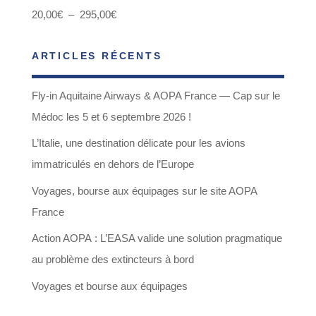
Plage
20,00
€
–
295,00
€
de
ARTICLES RÉCENTS
prix :
20,00€
Fly-in Aquitaine Airways & AOPA France — Cap sur le
à
Médoc les 5 et 6 septembre 2026 !
295,00€
L’Italie, une destination délicate pour les avions
immatriculés en dehors de l’Europe
Voyages, bourse aux équipages sur le site AOPA
France
Action AOPA : L’EASA valide une solution pragmatique
au problème des extincteurs à bord
Voyages et bourse aux équipages