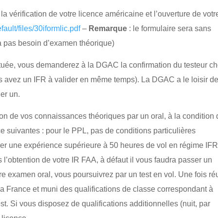
a vérification de votre licence américaine et l’ouverture de votr
ault/files/30iformlic.pdf
–
Remarque
: le formulaire sera sans
aura pas besoin d’examen théorique)
fectuée, vous demanderez à la DGAC la confirmation du testeur ch
 avez un IFR à valider en même temps). La DGAC a le loisir d
er un.
ion de vos connaissances théoriques par un oral, à la condition
e suivantes : pour le PPL, pas de conditions particulières
trer une expérience supérieure à 50 heures de vol en régime IF
 l’obtention de votre IR FAA, à défaut il vous faudra passer un
re examen oral, vous poursuivrez par un test en vol. Une fois ré
a France et muni des qualifications de classe correspondant à
st. Si vous disposez de qualifications additionnelles (nuit, par