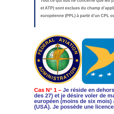
Tout ce qui suit ne concerne que les p
et ATP) sont exclues du champ d’appl
européenne (PPL) à partir d’un CPL o
Cas N° 1 –
Je réside en dehor
des 27) et je désire voler de 
européen (moins de six mois) 
(USA). Je possède une licence