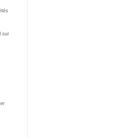
ités
l sur
der