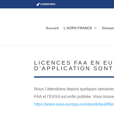
connexion
Accueil
L’AOPA FRANCE
Demand
LICENCES FAA EN EU
D’APPLICATION SONT
Nous l’attendions depuis quelques semaines 
FAA et l’EASA est enfin publiée. Vous trouvere
https://www.easa.europa.eu/sites/default/files