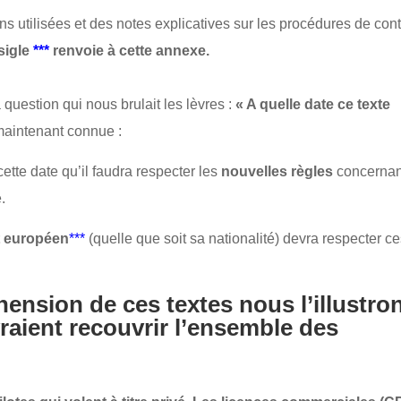
s utilisées et des notes explicatives sur les procédures de cont
sigle
***
renvoie à cette annexe.
question qui nous brulait les lèvres :
« A quelle date ce texte
maintenant connue :
cette date qu’il faudra respecter les
nouvelles règles
concernan
.
t européen
***
(quelle que soit sa nationalité) devra respecter c
hension de ces textes nous l’illustro
raient recouvrir l’ensemble des