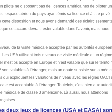
 pilote ne disposant pas de licences américaines de piloter u
l’espace aérien du pays ayant émis sa licence et à titre privé
e cette disposition et nous avons demandé des éclaircissement
ue cet accord devrait rester valable dans l’avenir, mais nous
iveau de la visite médicale acceptée par les autorités europée
. Les USA utilisent trois niveaux de visite médicale et un régim
r n’est ps accepté en Europe et n’est valable que sur le territoi
2 sont valables à l’étranger, mais un doute subsiste sur la médic
s qui expliquent les variations de niveau avec les règles OACI 
ale est acceptable à l’étranger. Toutefois, c’est bien aux autori
ne médicale de classe 3 américaine. Là aussi, nous attendons
rançaises.
es deux jeux de licences (USA et EASA) son