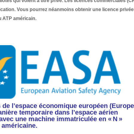
ilotes qui volent à titre privé. Les licences commerciales (C
ication. Vous pourrez néanmoins obtenir une licence privée
u ATP américain.
s de l’espace économique européen (Europ
manière temporaire dans l’espace aérien
avec une machine immatriculée en « N »
 américaine.