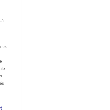
n
s à
nnes
e
re
ale
et
tés
t