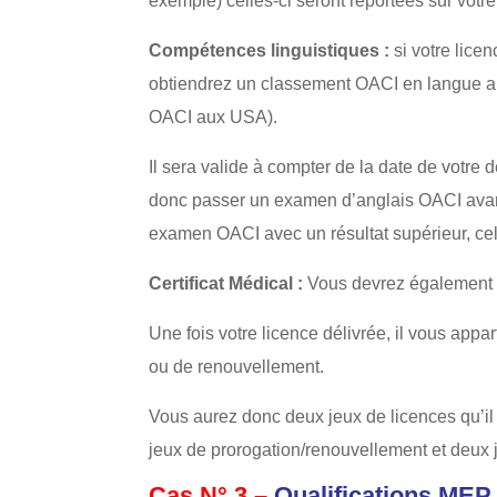
exemple) celles-ci seront reportées sur votre
Compétences linguistiques :
si votre lice
obtiendrez un classement OACI en langue a
OACI aux USA).
Il sera valide à compter de la date de votre d
donc passer un examen d’anglais OACI avant la
examen OACI avec un résultat supérieur, celu
Certificat Médical :
Vous devrez également 
Une fois votre licence délivrée, il vous appar
ou de renouvellement.
Vous aurez donc deux jeux de licences qu’il
jeux de prorogation/renouvellement et deux j
Cas N° 3 –
Qualifications MEP.