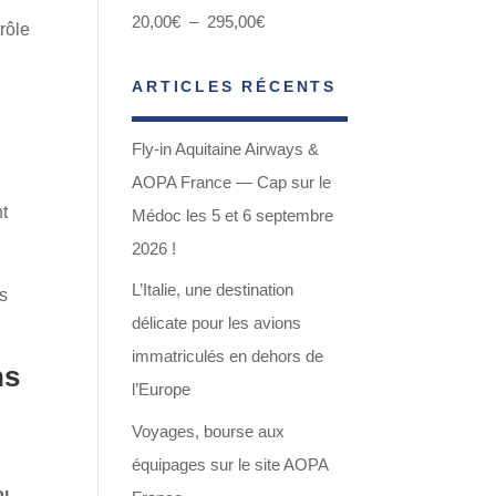
Plage
20,00
€
–
295,00
€
rôle
de
ARTICLES RÉCENTS
prix :
20,00€
Fly-in Aquitaine Airways &
à
AOPA France — Cap sur le
295,00€
t
Médoc les 5 et 6 septembre
2026 !
L’Italie, une destination
es
délicate pour les avions
immatriculés en dehors de
ns
l’Europe
Voyages, bourse aux
équipages sur le site AOPA