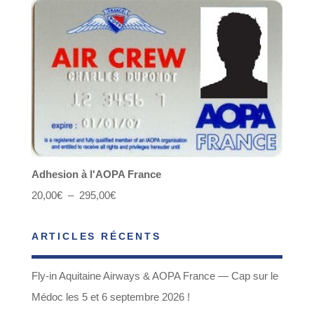
Adhesion à l'AOPA France
Plage
20,00
€
–
295,00
€
de
ARTICLES RÉCENTS
prix :
20,00€
Fly-in Aquitaine Airways & AOPA France — Cap sur le
à
Médoc les 5 et 6 septembre 2026 !
295,00€