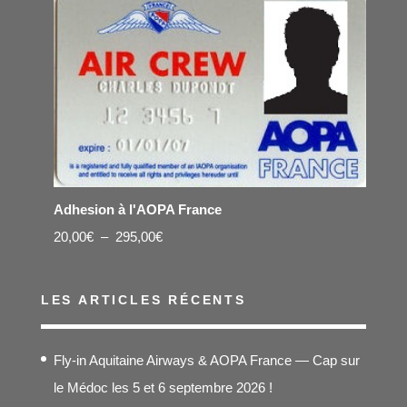
Adhesion à l'AOPA France
Plage
20,00
€
–
295,00
€
de
prix :
LES ARTICLES RÉCENTS
20,00€
à
Fly-in Aquitaine Airways & AOPA France — Cap sur
295,00€
le Médoc les 5 et 6 septembre 2026 !